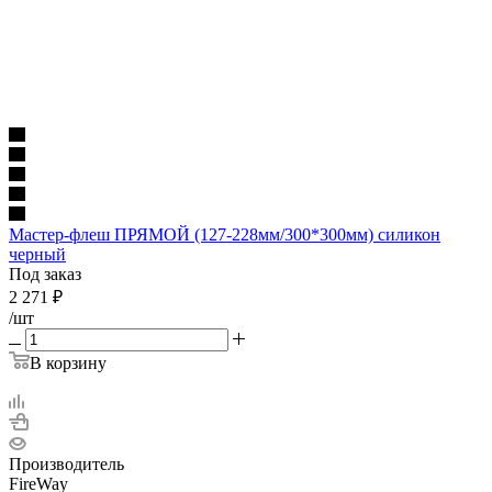
Мастер-флеш ПРЯМОЙ (127-228мм/300*300мм) силикон
черный
Под заказ
2 271
₽
/шт
В корзину
Производитель
FireWay