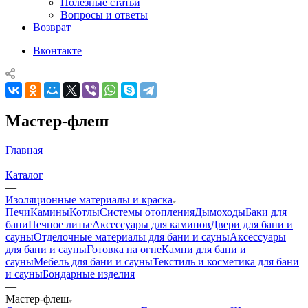
Полезные статьи
Вопросы и ответы
Возврат
Вконтакте
Мастер-флеш
Главная
—
Каталог
—
Изоляционные материалы и краска
Печи
Камины
Котлы
Системы отопления
Дымоходы
Баки для
бани
Печное литье
Аксессуары для каминов
Двери для бани и
сауны
Отделочные материалы для бани и сауны
Аксессуары
для бани и сауны
Готовка на огне
Камни для бани и
сауны
Мебель для бани и сауны
Текстиль и косметика для бани
и сауны
Бондарные изделия
—
Мастер-флеш