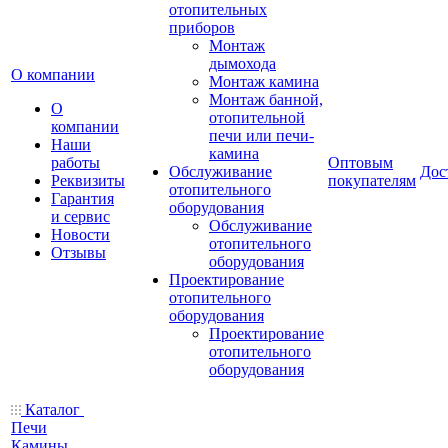
отопительных
приборов
Монтаж
дымохода
О компании
Монтаж камина
Монтаж банной,
О
отопительной
компании
печи или печи-
Наши
камина
работы
Оптовым
Обслуживание
Дос
Реквизиты
покупателям
отопительного
Гарантия
оборудования
и сервис
Обслуживание
Новости
отопительного
Отзывы
оборудования
Проектирование
отопительного
оборудования
Проектирование
отопительного
оборудования
Каталог
Печи
Камины