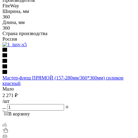
Производитель
FireWay
Ширина, мм
360
Длина, мм
360
Страна производства
Россия
Мастер-флеш ПРЯМОЙ (157-280мм/360*360мм) силикон
красный
Мало
2 271
₽
/шт
В корзину