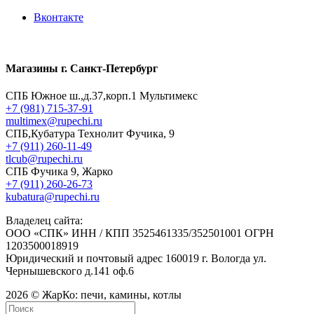
Вконтакте
Магазины г. Санкт-Петербург
СПБ Южное ш.,д.37,корп.1 Мультимекс
+7 (981) 715-37-91
multimex@rupechi.ru
СПБ,Кубатура Технолит Фучика, 9
+7 (911) 260-11-49
tlcub@rupechi.ru
СПБ Фучика 9, Жарко
+7 (911) 260-26-73
kubatura@rupechi.ru
Владелец сайта:
ООО «СПК» ИНН / КПП 3525461335/352501001 ОГРН
1203500018919
Юридический и почтовый адрес 160019 г. Вологда ул.
Чернышевского д.141 оф.6
2026 © ЖарКо: печи, камины, котлы