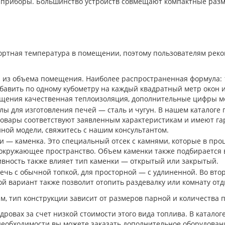
 приборы. Большинство устройств совмещают компактные разме
ортная температура в помещении, поэтому пользователям рек
 из объема помещения. Наиболее распространенная формула: 1 
вить по одному кубометру на каждый квадратный метр окон и 
ещения качественная теплоизоляция, дополнительные цифры м
ы для изготовления печей ― сталь и чугун. В нашем каталоге
е товары соответствуют заявленным характеристикам и имеют га
ной модели, свяжитесь с нашим консультантом.
и ― каменка. Это специальный отсек с камнями, которые в пр
в окружающее пространство. Объем каменки также подбирается
тивность также влияет тип каменки ― открытый или закрытый.
чь с обычной топкой, для просторной ― с удлиненной. Во втор
ой вариант также позволит отопить раздевалку или комнату отд
, тип конструкции зависит от размеров парной и количества п
ровах за счет низкой стоимости этого вида топлива. В катало
 необходимости вы можете заказать дополнительное оборудован