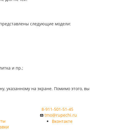
 представлены следующие модели:
итка и пр.;
у, указанному на экране. Помимо этого, вы
8-911-501-51-45
tmo@rupechi.ru
аты
Вконтакте
авки