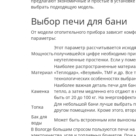
предлагают экономичные и простые в установке
выбрать подходящую модель.
Выбор печи для бани
От модели отопительного прибора зависит комф
параметры:
Этот параметр рассчитывается исходя
Мощность
получившейся цифре необходимо приба
неутепленные простенки. Если у пом
Наиболее распространенные материал
Материал
«Теплодар», «Везувий», TMF и др. Вс
технологических особенностях выбран
Наиболее важная деталь печи для бан
Каменка
тепло, а затем медленно его отдают 
быть от 20 до 100 кг. На энергоэффек
Для небольшой бани лучше выбрать пе
Топка
другом помещении. Кроме этого, втор
Бак для
Может быть встроенным или выносным
воды
В Вологде большим спросом пользуются печи на д
электричества, угля и топливных брикетов. При