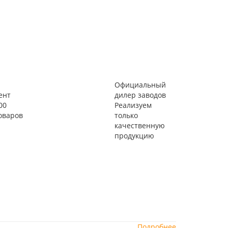
Официальный
ент
дилер заводов
00
Реализуем
оваров
только
качественную
продукцию
Подробнее