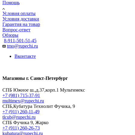
Помощь
Условия оплаты
Условия доставки
Гарантия на товар
Вопрос-ответ
Обзоры
8-911-501-51-45
tmo@rupechi.ru
Вконтакте
Магазины г. Санкт-Петербург
СПБ Южное ш.,д.37,корп.1 Мультимекс
+7 (981) 715-37-91
multimex@rupechi.ru
СПБ,Кубатура Технолит Фучика, 9
+7 (911) 260-11-49
tlcub@rupechi.ru
СПБ Фучика 9, Жарко
+7 (911) 260-26-73
kubatura@rupechi.ru