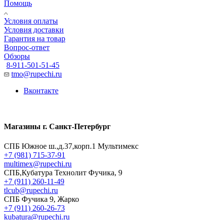
Помощь
Условия оплаты
Условия доставки
Гарантия на товар
Вопрос-ответ
Обзоры
8-911-501-51-45
tmo@rupechi.ru
Вконтакте
Магазины г. Санкт-Петербург
СПБ Южное ш.,д.37,корп.1 Мультимекс
+7 (981) 715-37-91
multimex@rupechi.ru
СПБ,Кубатура Технолит Фучика, 9
+7 (911) 260-11-49
tlcub@rupechi.ru
СПБ Фучика 9, Жарко
+7 (911) 260-26-73
kubatura@rupechi.ru