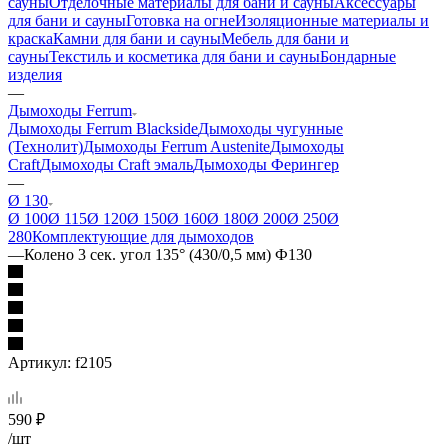
сауны
Отделочные материалы для бани и сауны
Аксессуары
для бани и сауны
Готовка на огне
Изоляционные материалы и
краска
Камни для бани и сауны
Мебель для бани и
сауны
Текстиль и косметика для бани и сауны
Бондарные
изделия
—
Дымоходы Ferrum
Дымоходы Ferrum Blackside
Дымоходы чугунные
(Технолит)
Дымоходы Ferrum Austenite
Дымоходы
Craft
Дымоходы Craft эмаль
Дымоходы Ферингер
—
Ø 130
Ø 100
Ø 115
Ø 120
Ø 150
Ø 160
Ø 180
Ø 200
Ø 250
Ø
280
Комплектующие для дымоходов
—
Колено 3 сек. угол 135° (430/0,5 мм) Ф130
Артикул:
f2105
590
₽
/шт