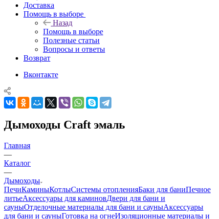
Доставка
Помощь в выборе
Назад
Помощь в выборе
Полезные статьи
Вопросы и ответы
Возврат
Вконтакте
Дымоходы Craft эмаль
Главная
—
Каталог
—
Дымоходы
Печи
Камины
Котлы
Системы отопления
Баки для бани
Печное
литье
Аксессуары для каминов
Двери для бани и
сауны
Отделочные материалы для бани и сауны
Аксессуары
для бани и сауны
Готовка на огне
Изоляционные материалы и