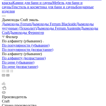
краска
Камни для бани и сауны
Мебель для бани и
сауны
Текстиль и косметика для бани и сауны
Бондарные
изделия
—
Дымоходы Craft эмаль
Дымоходы Ferrum
Дымоходы Ferrum Blackside
Дымоходы
чугунные (Технолит)
Дымоходы Ferrum Austenite
Дымоходы
Craft
Дымоходы Ферингер
Фильтр
По алфавиту (убывание)
По популярности (убывание)
По популярности (возрастание)
По алфавиту (убывание)
По алфавиту (возрастание)
По цене (убывание)
По цене (возрастание)
Производитель
Craft
Страна производства