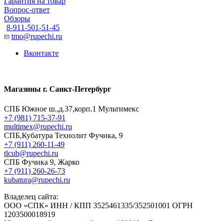
Гарантия на товар
Вопрос-ответ
Обзоры
8-911-501-51-45
tmo@rupechi.ru
Вконтакте
Магазины г. Санкт-Петербург
СПБ Южное ш.,д.37,корп.1 Мультимекс
+7 (981) 715-37-91
multimex@rupechi.ru
СПБ,Кубатура Технолит Фучика, 9
+7 (911) 260-11-49
tlcub@rupechi.ru
СПБ Фучика 9, Жарко
+7 (911) 260-26-73
kubatura@rupechi.ru
Владелец сайта:
ООО «СПК» ИНН / КПП 3525461335/352501001 ОГРН
1203500018919