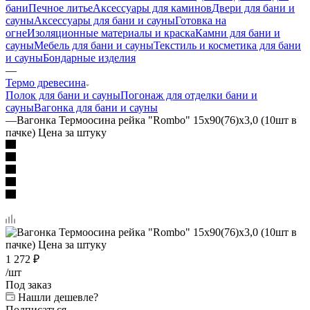
бани
Печное литье
Аксессуары для каминов
Двери для бани и
сауны
Аксессуары для бани и сауны
Готовка на
огне
Изоляционные материалы и краска
Камни для бани и
сауны
Мебель для бани и сауны
Текстиль и косметика для бани
и сауны
Бондарные изделия
—
Термо древесина
Полок для бани и сауны
Погонаж для отделки бани и
сауны
Вагонка для бани и сауны
—
Вагонка Термоосина рейка "Rombo" 15х90(76)х3,0 (10шт в
пачке) Цена за штуку
1 272
₽
/шт
Под заказ
Нашли дешевле?
Подписаться