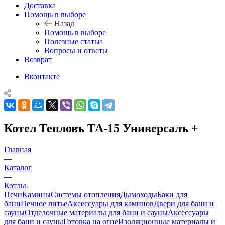
Доставка
Помощь в выборе
Назад
Помощь в выборе
Полезные статьи
Вопросы и ответы
Возврат
Вконтакте
Котел Тепловъ ТА-15 Универсалъ +
Главная
—
Каталог
—
Котлы
Печи
Камины
Системы отопления
Дымоходы
Баки для
бани
Печное литье
Аксессуары для каминов
Двери для бани и
сауны
Отделочные материалы для бани и сауны
Аксессуары
для бани и сауны
Готовка на огне
Изоляционные материалы и