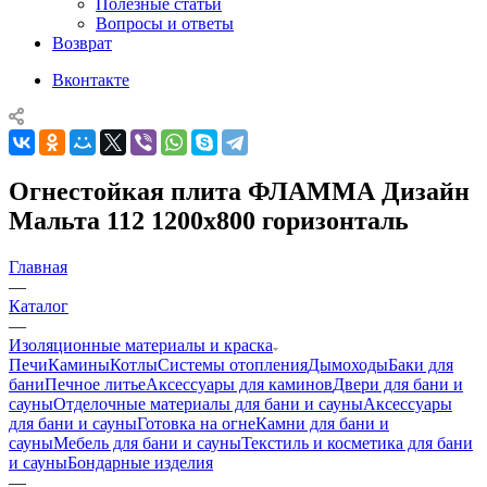
Полезные статьи
Вопросы и ответы
Возврат
Вконтакте
Огнестойкая плита ФЛАММА Дизайн
Мальта 112 1200х800 горизонталь
Главная
—
Каталог
—
Изоляционные материалы и краска
Печи
Камины
Котлы
Системы отопления
Дымоходы
Баки для
бани
Печное литье
Аксессуары для каминов
Двери для бани и
сауны
Отделочные материалы для бани и сауны
Аксессуары
для бани и сауны
Готовка на огне
Камни для бани и
сауны
Мебель для бани и сауны
Текстиль и косметика для бани
и сауны
Бондарные изделия
—