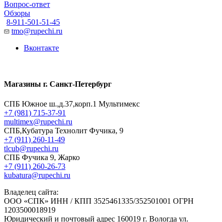
Вопрос-ответ
Обзоры
8-911-501-51-45
tmo@rupechi.ru
Вконтакте
Магазины г. Санкт-Петербург
СПБ Южное ш.,д.37,корп.1 Мультимекс
+7 (981) 715-37-91
multimex@rupechi.ru
СПБ,Кубатура Технолит Фучика, 9
+7 (911) 260-11-49
tlcub@rupechi.ru
СПБ Фучика 9, Жарко
+7 (911) 260-26-73
kubatura@rupechi.ru
Владелец сайта:
ООО «СПК» ИНН / КПП 3525461335/352501001 ОГРН
1203500018919
Юридический и почтовый адрес 160019 г. Вологда ул.