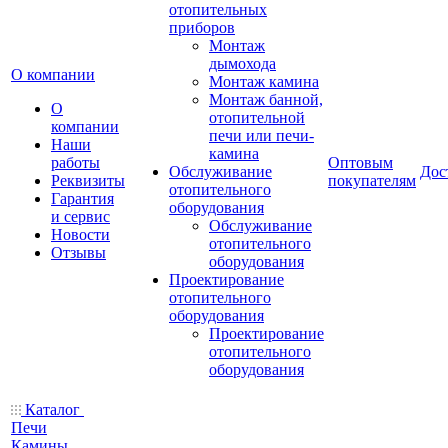
отопительных
приборов
Монтаж
дымохода
О компании
Монтаж камина
Монтаж банной,
О
отопительной
компании
печи или печи-
Наши
камина
работы
Оптовым
Обслуживание
Дос
Реквизиты
покупателям
отопительного
Гарантия
оборудования
и сервис
Обслуживание
Новости
отопительного
Отзывы
оборудования
Проектирование
отопительного
оборудования
Проектирование
отопительного
оборудования
Каталог
Печи
Камины