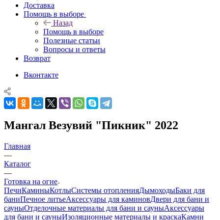
Доставка
Помощь в выборе
Назад
Помощь в выборе
Полезные статьи
Вопросы и ответы
Возврат
Вконтакте
Мангал Везувий "Пикник" 2022
Главная
—
Каталог
—
Готовка на огне
Печи
Камины
Котлы
Системы отопления
Дымоходы
Баки для
бани
Печное литье
Аксессуары для каминов
Двери для бани и
сауны
Отделочные материалы для бани и сауны
Аксессуары
для бани и сауны
Изоляционные материалы и краска
Камни