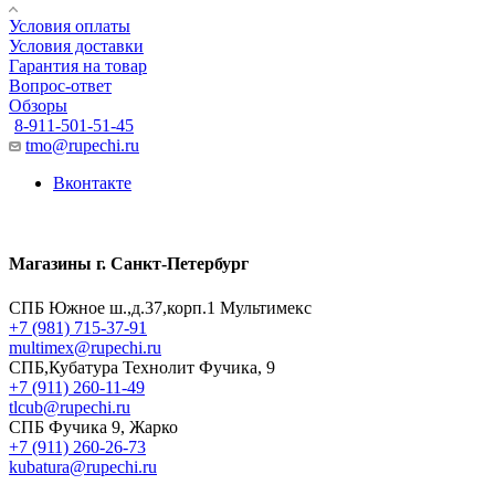
Условия оплаты
Условия доставки
Гарантия на товар
Вопрос-ответ
Обзоры
8-911-501-51-45
tmo@rupechi.ru
Вконтакте
Магазины г. Санкт-Петербург
СПБ Южное ш.,д.37,корп.1 Мультимекс
+7 (981) 715-37-91
multimex@rupechi.ru
СПБ,Кубатура Технолит Фучика, 9
+7 (911) 260-11-49
tlcub@rupechi.ru
СПБ Фучика 9, Жарко
+7 (911) 260-26-73
kubatura@rupechi.ru