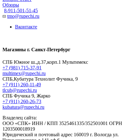
Обзоры
8-911-501-51-45
tmo@rupechi.ru
Вконтакте
Магазины г. Санкт-Петербург
СПБ Южное ш.,д.37,корп.1 Мультимекс
+7 (981) 715-37-91
multimex@rupechi.ru
СПБ,Кубатура Технолит Фучика, 9
+7 (911) 260-11-49
tlcub@rupechi.ru
СПБ Фучика 9, Жарко
+7 (911) 260-26-73
kubatura@rupechi.ru
Владелец сайта:
ООО «СПК» ИНН / КПП 3525461335/352501001 ОГРН
1203500018919
Юридический и почтовый адрес 160019 г. Вологда ул.