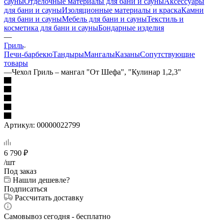
сауны
Отделочные материалы для бани и сауны
Аксессуары
для бани и сауны
Изоляционные материалы и краска
Камни
для бани и сауны
Мебель для бани и сауны
Текстиль и
косметика для бани и сауны
Бондарные изделия
—
Гриль
Печи-барбекю
Тандыры
Мангалы
Казаны
Сопутствующие
товары
—
Чехол Гриль – мангал "От Шефа", "Кулинар 1,2,3"
Артикул:
00000022799
6 790
₽
/шт
Под заказ
Нашли дешевле?
Подписаться
Рассчитать доставку
Самовывоз сегодня - бесплатно