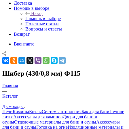
Доставка
Помощь в выборе
Назад
Помощь в выборе
Полезные статьи
Вопросы и ответы
Возврат
Вконтакте
Шибер (430/0,8 мм) Ф115
Главная
—
Каталог
—
Дымоходы
Печи
Камины
Котлы
Системы отопления
Баки для бани
Печное
литье
Аксессуары для каминов
Двери для бани и
сауны
Отделочные материалы для бани и сауны
Аксессуары
для бани и сауны
Готовка на огне
Изоляционные материалы и