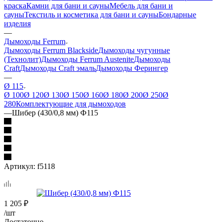
краска
Камни для бани и сауны
Мебель для бани и
сауны
Текстиль и косметика для бани и сауны
Бондарные
изделия
—
Дымоходы Ferrum
Дымоходы Ferrum Blackside
Дымоходы чугунные
(Технолит)
Дымоходы Ferrum Austenite
Дымоходы
Craft
Дымоходы Craft эмаль
Дымоходы Ферингер
—
Ø 115
Ø 100
Ø 120
Ø 130
Ø 150
Ø 160
Ø 180
Ø 200
Ø 250
Ø
280
Комплектующие для дымоходов
—
Шибер (430/0,8 мм) Ф115
Артикул:
f5118
1 205
₽
/шт
Достаточно