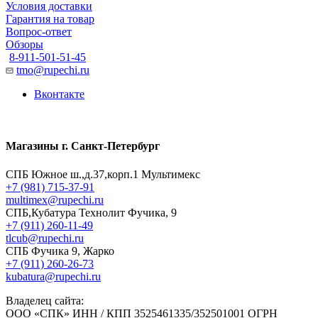
Условия доставки
Гарантия на товар
Вопрос-ответ
Обзоры
8-911-501-51-45
tmo@rupechi.ru
Вконтакте
Магазины г. Санкт-Петербург
СПБ Южное ш.,д.37,корп.1 Мультимекс
+7 (981) 715-37-91
multimex@rupechi.ru
СПБ,Кубатура Технолит Фучика, 9
+7 (911) 260-11-49
tlcub@rupechi.ru
СПБ Фучика 9, Жарко
+7 (911) 260-26-73
kubatura@rupechi.ru
Владелец сайта:
ООО «СПК» ИНН / КПП 3525461335/352501001 ОГРН