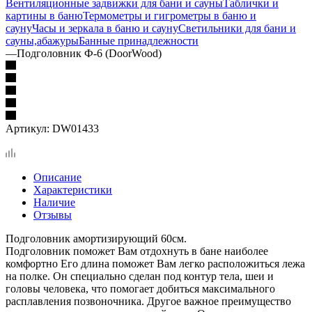
Вентиляционные задвижки для бани и сауны
Таблички и
картины в баню
Термометры и гигрометры в баню и
сауну
Часы и зеркала в баню и сауну
Светильники для бани и
сауны,абажуры
Банные принадлежности
—
Подголовник Ф-6 (DoorWood)
Артикул:
DW01433
Описание
Характеристики
Наличие
Отзывы
Подголовник амортизирующий 60см.
Подголовник поможет Вам отдохнуть в бане наиболее
комфортно Его длина поможет Вам легко расположиться лежа
на полке. Он специально сделан под контур тела, шеи и
головы человека, что помогает добиться максимального
расплавления позвоночника. Другое важное преимущество