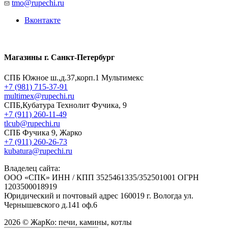
tmo@rupechi.ru
Вконтакте
Магазины г. Санкт-Петербург
СПБ Южное ш.,д.37,корп.1 Мультимекс
+7 (981) 715-37-91
multimex@rupechi.ru
СПБ,Кубатура Технолит Фучика, 9
+7 (911) 260-11-49
tlcub@rupechi.ru
СПБ Фучика 9, Жарко
+7 (911) 260-26-73
kubatura@rupechi.ru
Владелец сайта:
ООО «СПК» ИНН / КПП 3525461335/352501001 ОГРН
1203500018919
Юридический и почтовый адрес 160019 г. Вологда ул.
Чернышевского д.141 оф.6
2026 © ЖарКо: печи, камины, котлы