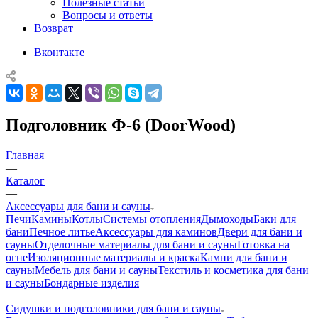
Полезные статьи
Вопросы и ответы
Возврат
Вконтакте
Подголовник Ф-6 (DoorWood)
Главная
—
Каталог
—
Аксессуары для бани и сауны
Печи
Камины
Котлы
Системы отопления
Дымоходы
Баки для
бани
Печное литье
Аксессуары для каминов
Двери для бани и
сауны
Отделочные материалы для бани и сауны
Готовка на
огне
Изоляционные материалы и краска
Камни для бани и
сауны
Мебель для бани и сауны
Текстиль и косметика для бани
и сауны
Бондарные изделия
—
Сидушки и подголовники для бани и сауны