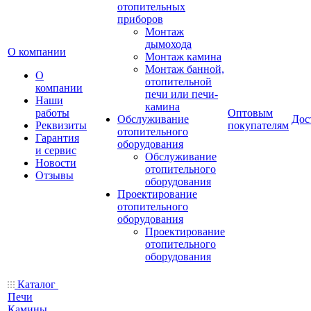
отопительных
приборов
Монтаж
дымохода
О компании
Монтаж камина
Монтаж банной,
О
отопительной
компании
печи или печи-
Наши
камина
работы
Оптовым
Обслуживание
Дос
Реквизиты
покупателям
отопительного
Гарантия
оборудования
и сервис
Обслуживание
Новости
отопительного
Отзывы
оборудования
Проектирование
отопительного
оборудования
Проектирование
отопительного
оборудования
Каталог
Печи
Камины