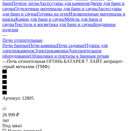
бани
Печное литье
Аксессуары для каминов
Двери для бани и
сауны
Отделочные материалы для бани и сауны
Аксессуары
для бани и сауны
Готовка на огне
Изоляционные материалы и
краска
Камни для бани и сауны
Мебель для бани и
сауны
Текстиль и косметика для бани и сауны
Бондарные
изделия
—
Печи отопительные
Печи банные
Печи-камины
Печи садовые
Пульты для
электрокаменок
Электрокаменки
Дополнительное
оборудование
Облицовки и порталы к банным печам
—
Печь отопительная ОГОНЬ-БАТАРЕЯ 7 ЛАЙТ антрацит-
серый металлик (ТМФ)
Артикул:
12805
26 999
₽
/шт
Под заказ
Нашли дешевле?