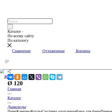
Каталог
По всему сайту
По каталогу
0
0
0
Сравнение
Отложенные
Корзина
Ø 120
Главная
0
0
0
—
Каталог
—
Дымоходы
Печи
Камины
Котлы
Системы отопления
Баки для бани
Печно