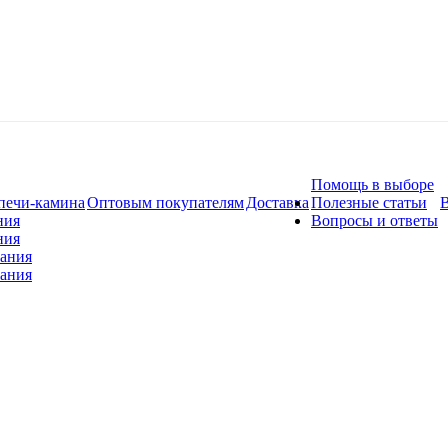
Помощь в выборе
печи-камина
Оптовым покупателям
Доставка
Полезные статьи
В
ния
Вопросы и ответы
ния
вания
вания