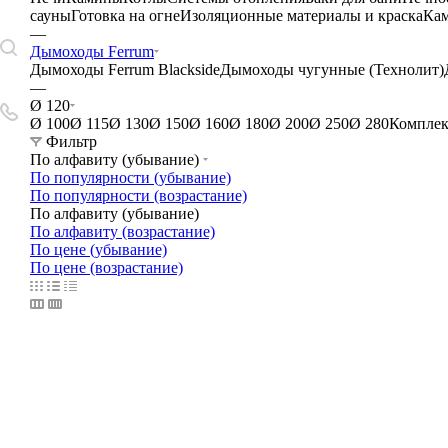
сауны
Готовка на огне
Изоляционные материалы и краска
Кам
—
Дымоходы Ferrum
Дымоходы Ferrum Blackside
Дымоходы чугунные (Технолит)
—
Ø 120
Ø 100
Ø 115
Ø 130
Ø 150
Ø 160
Ø 180
Ø 200
Ø 250
Ø 280
Комплек
Фильтр
По алфавиту (убывание)
По популярности (убывание)
По популярности (возрастание)
По алфавиту (убывание)
По алфавиту (возрастание)
По цене (убывание)
По цене (возрастание)