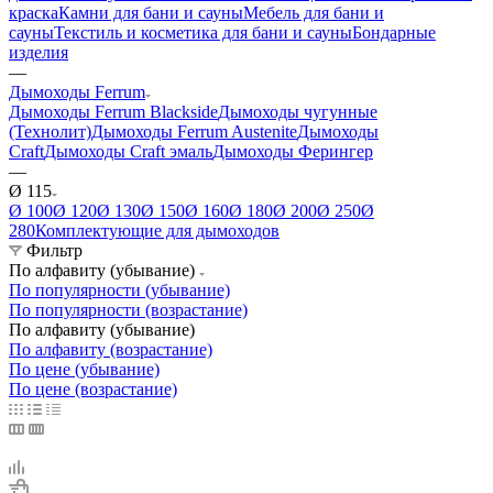
краска
Камни для бани и сауны
Мебель для бани и
сауны
Текстиль и косметика для бани и сауны
Бондарные
изделия
—
Дымоходы Ferrum
Дымоходы Ferrum Blackside
Дымоходы чугунные
(Технолит)
Дымоходы Ferrum Austenite
Дымоходы
Craft
Дымоходы Craft эмаль
Дымоходы Ферингер
—
Ø 115
Ø 100
Ø 120
Ø 130
Ø 150
Ø 160
Ø 180
Ø 200
Ø 250
Ø
280
Комплектующие для дымоходов
Фильтр
По алфавиту (убывание)
По популярности (убывание)
По популярности (возрастание)
По алфавиту (убывание)
По алфавиту (возрастание)
По цене (убывание)
По цене (возрастание)