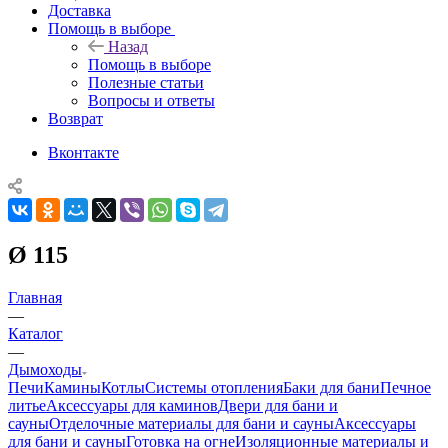
Доставка
Помощь в выборе
Назад
Помощь в выборе
Полезные статьи
Вопросы и ответы
Возврат
Вконтакте
Ø 115
Главная
—
Каталог
—
Дымоходы
Печи
Камины
Котлы
Системы отопления
Баки для бани
Печное
литье
Аксессуары для каминов
Двери для бани и
сауны
Отделочные материалы для бани и сауны
Аксессуары
для бани и сауны
Готовка на огне
Изоляционные материалы и